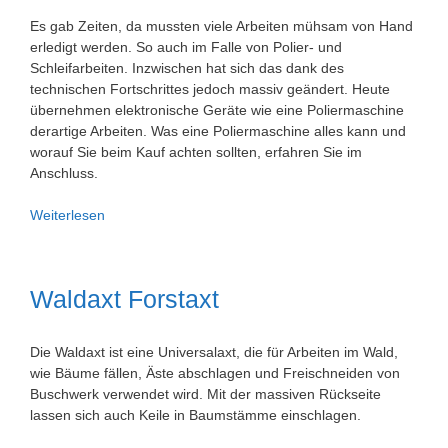
Es gab Zeiten, da mussten viele Arbeiten mühsam von Hand
erledigt werden. So auch im Falle von Polier- und
Schleifarbeiten. Inzwischen hat sich das dank des
technischen Fortschrittes jedoch massiv geändert. Heute
übernehmen elektronische Geräte wie eine Poliermaschine
derartige Arbeiten. Was eine Poliermaschine alles kann und
worauf Sie beim Kauf achten sollten, erfahren Sie im
Anschluss.
Poliermaschinen
Weiterlesen
–
der
kleine
Waldaxt Forstaxt
Helfer
für
große
Die Waldaxt ist eine Universalaxt, die für Arbeiten im Wald,
Polierarbeiten
wie Bäume fällen, Äste abschlagen und Freischneiden von
Buschwerk verwendet wird. Mit der massiven Rückseite
lassen sich auch Keile in Baumstämme einschlagen.