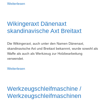
Wippkreissäge
Weiterlesen
/
Wippsäge
Wikingeraxt Dänenaxt
skandinavische Axt Breitaxt
Die Wikingeraxt, auch unter den Namen Dänenaxt,
skandinavische Axt und Breitaxt bekannnt, wurde sowohl als
Waffe als auch als Werkzeug zur Holzbearbeitung
verwendet.
Wikingeraxt
Weiterlesen
Dänenaxt
skandinavische
Axt
Werkzeugschleifmaschine /
Breitaxt
Werkzeugschleifmaschinen