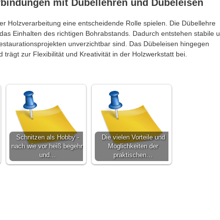
bindungen mit Dübellehren und Dübeleisen
r Holzverarbeitung eine entscheidende Rolle spielen. Die Dübellehre
das Einhalten des richtigen Bohrabstands. Dadurch entstehen stabile 
staurationsprojekten unverzichtbar sind. Das Dübeleisen hingegen
trägt zur Flexibilität und Kreativität in der Holzwerkstatt bei.
Schnitzen als Hobby -
Die vielen Vorteile und
nach wie vor heiß begehrt
Möglichkeiten der
und…
praktischen…