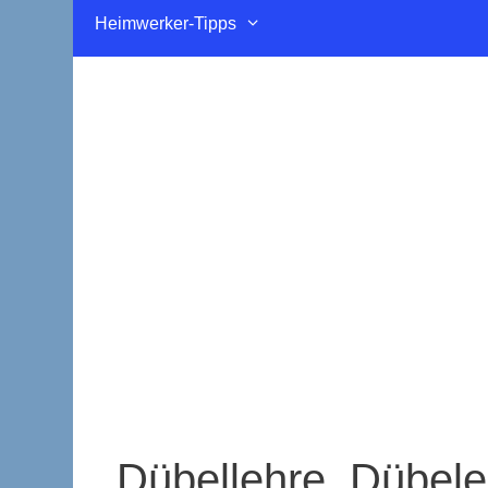
Heimwerker-Tipps
Dübellehre, Dübele