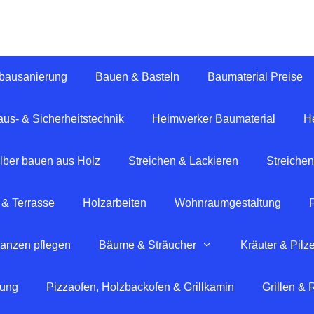
tbausanierung
Bauen & Basteln
Baumaterial Preise
us- & Sicherheitstechnik
Heimwerker Baumaterial
H
lber bauen aus Holz
Streichen & Lackieren
Streichen
 & Terrasse
Holzarbeiten
Wohnraumgestaltung
lanzen pflegen
Bäume & Sträucher
Kräuter & Pilz
tung
Pizzaofen, Holzbackofen & Grillkamin
Grillen &