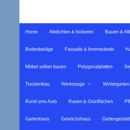
Springe
zum
Inhalt
Home
Abdichten & Isolieren
Bauen & Al
Bodenbeläge
Fassade & Innenwände
Ha
Möbel selber bauen
Polygonalplatten
Se
Trockenbau
Werkzeuge
Wintergarten
Rund ums Auto
Rasen & Grünflächen
Pf
Gartenhaus
Gewächshaus
Gartengestal