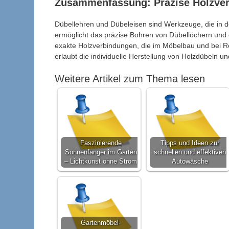
Zusammenfassung: Präzise Holzver
Dübellehren und Dübeleisen sind Werkzeuge, die in de
ermöglicht das präzise Bohren von Dübellöchern und 
exakte Holzverbindungen, die im Möbelbau und bei Re
erlaubt die individuelle Herstellung von Holzdübeln und 
Weitere Artikel zum Thema lesen
Faszinierende
Tipps und Ideen zur
Sonnenfänger im Garten
schnellen und effektiven
– Lichtkunst ohne Strom
Autowäsche
Gartenmöbel-