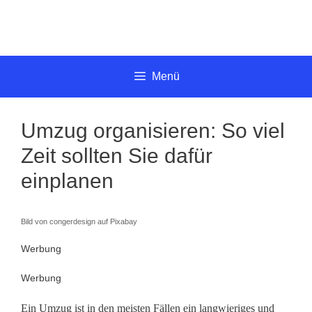
Springe
zum
Inhalt
Menü
Umzug organisieren: So viel
Zeit sollten Sie dafür
einplanen
Bild von congerdesign auf Pixabay
Werbung
Werbung
Ein Umzug ist in den meisten Fällen ein langwieriges und