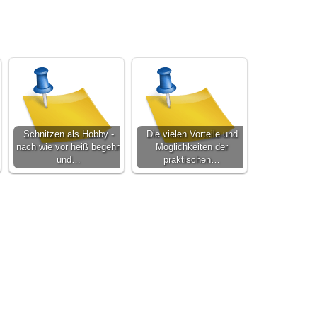
Schnitzen als Hobby -
Die vielen Vorteile und
nach wie vor heiß begehrt
Möglichkeiten der
und…
praktischen…