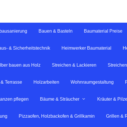
tbausanierung
Bauen & Basteln
Baumaterial Preise
us- & Sicherheitstechnik
Heimwerker Baumaterial
H
lber bauen aus Holz
Streichen & Lackieren
Streichen
 & Terrasse
Holzarbeiten
Wohnraumgestaltung
lanzen pflegen
Bäume & Sträucher
Kräuter & Pilz
tung
Pizzaofen, Holzbackofen & Grillkamin
Grillen &