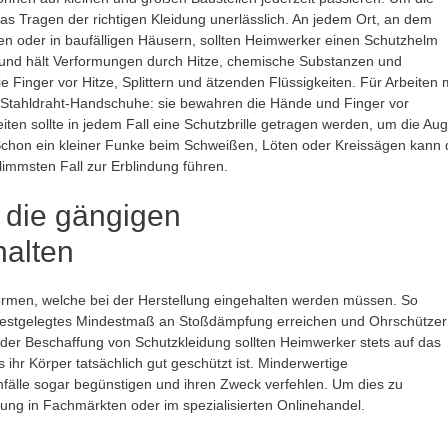
das Tragen der richtigen Kleidung unerlässlich. An jedem Ort, an dem
en oder in baufälligen Häusern, sollten Heimwerker einen Schutzhelm
 und hält Verformungen durch Hitze, chemische Substanzen und
 Finger vor Hitze, Splittern und ätzenden Flüssigkeiten. Für Arbeiten 
Stahldraht-Handschuhe: sie bewahren die Hände und Finger vor
iten sollte in jedem Fall eine Schutzbrille getragen werden, um die Au
 Schon ein kleiner Funke beim Schweißen, Löten oder Kreissägen kann 
immsten Fall zur Erblindung führen.
e die gängigen
halten
rmen, welche bei der Herstellung eingehalten werden müssen. So
festgelegtes Mindestmaß an Stoßdämpfung erreichen und Ohrschützer
der Beschaffung von Schutzkleidung sollten Heimwerker stets auf das
ihr Körper tatsächlich gut geschützt ist. Minderwertige
älle sogar begünstigen und ihren Zweck verfehlen. Um dies zu
dung in Fachmärkten oder im spezialisierten Onlinehandel.