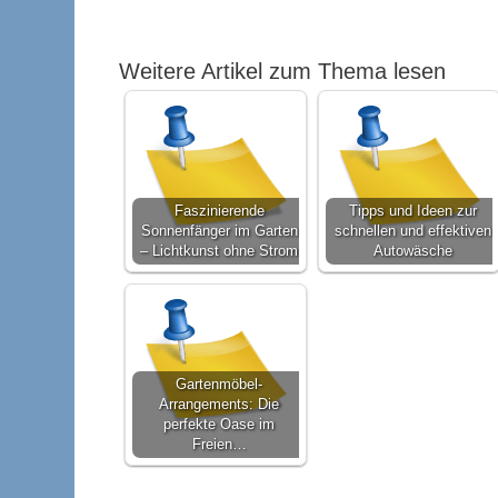
Weitere Artikel zum Thema lesen
Faszinierende
Tipps und Ideen zur
Sonnenfänger im Garten
schnellen und effektiven
– Lichtkunst ohne Strom
Autowäsche
Gartenmöbel-
Arrangements: Die
perfekte Oase im
Freien…