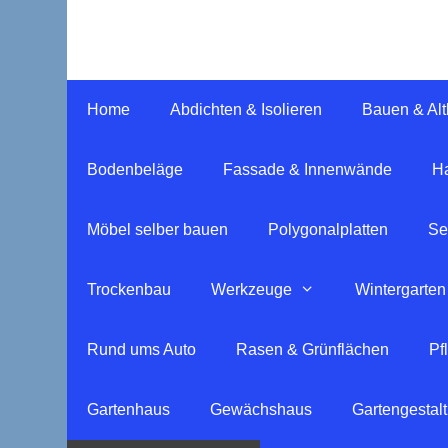
Springe
zum
Inhalt
Home
Abdichten & Isolieren
Bauen & Al
Bodenbeläge
Fassade & Innenwände
Ha
Möbel selber bauen
Polygonalplatten
Se
Trockenbau
Werkzeuge
Wintergarten
Rund ums Auto
Rasen & Grünflächen
Pf
Gartenhaus
Gewächshaus
Gartengestal