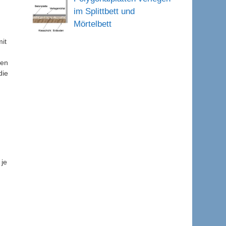
im Splittbett und
Mörtelbett
mit
gen
die
 je