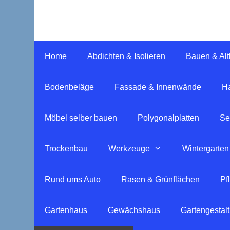
Springe
zum
Inhalt
Home
Abdichten & Isolieren
Bauen & Al
Bodenbeläge
Fassade & Innenwände
Ha
Möbel selber bauen
Polygonalplatten
Se
Trockenbau
Werkzeuge
Wintergarten
Rund ums Auto
Rasen & Grünflächen
Pf
Gartenhaus
Gewächshaus
Gartengestal