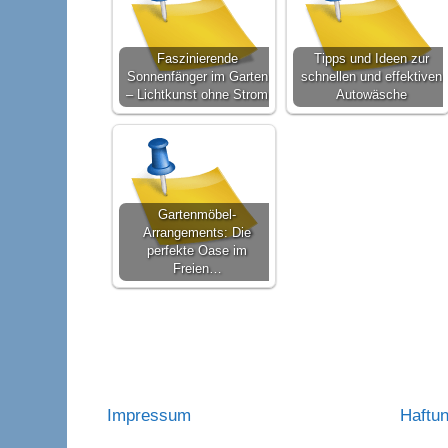
Faszinierende
Tipps und Ideen zur
Sonnenfänger im Garten
schnellen und effektiven
– Lichtkunst ohne Strom
Autowäsche
Gartenmöbel-
Arrangements: Die
perfekte Oase im
Freien…
Impressum
Haftu