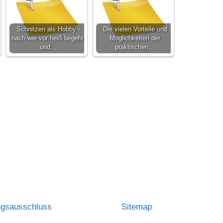
Schnitzen als Hobby -
Die vielen Vorteile und
nach wie vor heiß begehrt
Möglichkeiten der
und…
praktischen…
ngsausschluss
Sitemap