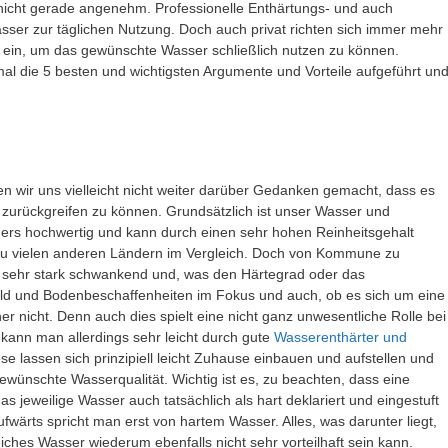
icht gerade angenehm. Professionelle Enthärtungs- und auch
sser zur täglichen Nutzung. Doch auch privat richten sich immer mehr
in, um das gewünschte Wasser schließlich nutzen zu können.
mal die 5 besten und wichtigsten Argumente und Vorteile aufgeführt un
en wir uns vielleicht nicht weiter darüber Gedanken gemacht, dass es
 zurückgreifen zu können. Grundsätzlich ist unser Wasser und
ers hochwertig und kann durch einen sehr hohen Reinheitsgehalt
 zu vielen anderen Ländern im Vergleich. Doch von Kommune zu
h sehr stark schwankend und, was den Härtegrad oder das
eld und Bodenbeschaffenheiten im Fokus und auch, ob es sich um eine
r nicht. Denn auch dies spielt eine nicht ganz unwesentliche Rolle bei
 kann man allerdings sehr leicht durch gute
Wasserenthärter und
e lassen sich prinzipiell leicht Zuhause einbauen und aufstellen und
gewünschte Wasserqualität. Wichtig ist es, zu beachten, dass eine
s jeweilige Wasser auch tatsächlich als hart deklariert und eingestuft
ärts spricht man erst von hartem Wasser. Alles, was darunter liegt,
iches Wasser wiederum ebenfalls nicht sehr vorteilhaft sein kann.