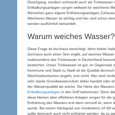
Duschgang, sondern schmeckt auch als Trinkwasser n
Entkalkungsanlagen sorgen weltweit für weicheres Wa
Menschen ganz eigene Enthärtungsanlagen Zuhause e
Weicheres Wasser ist wichtig und hier sind schon ein
werden ausführlich behandelt.
Warum weiches Wasser?
Diese Frage ist durchaus berechtigt, denn bisher hab
durchaus auch einen Sinn ergibt, auf weiches Wasser
insbesondere das Trinkwasser in Deutschland besond
bestechen. Unser Trinkwasser ist gut, im Gegensatz
Kommune und Stadt zu Stadt ist die Qualität dennoc
Weichheitsvolumen angeht, erst recht. Hier sind Umf
sehr starke Grundwasserzufuhr dabei handelt oder ehe
der Wasserqualität als solche. Die Härte des Wassers
Entkalkungsanlagen
in den Griff bekommen: Denn dies
diese kleinen aber effektiven Anlagen sorgen für die 
Enthärtung des Wassers erst dann sinnvoll ist, wenn da
wurde. Bei einem Härtegrad von mindestens 14°dH aufw
sollte demnach auch nicht enthärtet werden, da zu we