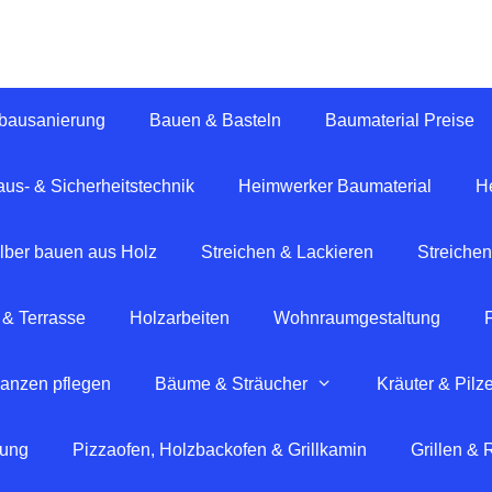
tbausanierung
Bauen & Basteln
Baumaterial Preise
us- & Sicherheitstechnik
Heimwerker Baumaterial
H
lber bauen aus Holz
Streichen & Lackieren
Streichen
 & Terrasse
Holzarbeiten
Wohnraumgestaltung
lanzen pflegen
Bäume & Sträucher
Kräuter & Pilz
tung
Pizzaofen, Holzbackofen & Grillkamin
Grillen &