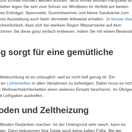
und schnell montiert werden können. Nicht immer können Partyzelte a
daher legen Sie sich zum Schutz vor Windböen im Vorfeld am besten
lsweise Erdnägel, Spannseile, Gummihammer und kleine Sandsäcke zum
ese Ausstattung auch beim Vermieter leihweise erhalten.
Je besser das
rscheinlichkeit, dass sich bei starkem Regen Wassersäcke auf dem
 können Sie diese ganz einfach entleeren, indem Sie mit einem Besensti
sorgt für eine gemütliche
eleuchtung ist es untauglich, weil es nicht hell genug ist. Ein
aran
Lichterketten
in allen Variationen zu befestigen. Dabei muss es nich
n Weihnachtslichterketten einen weiteren Einsatz bescheren. Im Übrige
it Leihgaben aushelfen.
tboden und Zeltheizung
eltboden Gedanken machen. Ist der Untergrund sehr weich, kann es
 legen. Dann bekommen Ihre Gäste auch keine kalten Füße. Bei der