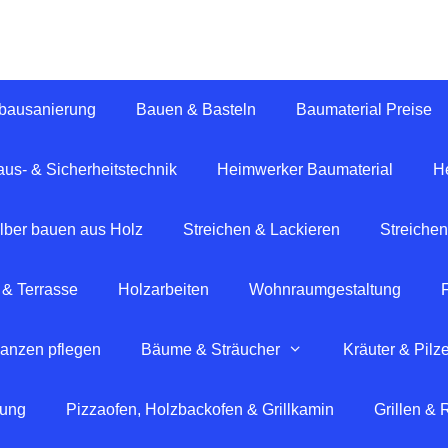
tbausanierung
Bauen & Basteln
Baumaterial Preise
us- & Sicherheitstechnik
Heimwerker Baumaterial
H
lber bauen aus Holz
Streichen & Lackieren
Streichen
 & Terrasse
Holzarbeiten
Wohnraumgestaltung
lanzen pflegen
Bäume & Sträucher
Kräuter & Pilz
tung
Pizzaofen, Holzbackofen & Grillkamin
Grillen &