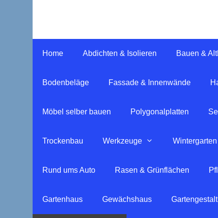
Springe
zum
Inhalt
Home
Abdichten & Isolieren
Bauen & Al
Bodenbeläge
Fassade & Innenwände
Ha
Möbel selber bauen
Polygonalplatten
Se
Trockenbau
Werkzeuge
Wintergarten
Rund ums Auto
Rasen & Grünflächen
Pf
Gartenhaus
Gewächshaus
Gartengestal