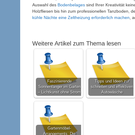
Auswahl des
Bodenbelages
sind Ihrer Kreativität k
Holzfliesen bis hin zum professionellen Tanzboden, de
kühle Nächte eine Zeltheizung erforderlich machen
, 
Weitere Artikel zum Thema lesen
Faszinierende
Tipps und Ideen zur
Sonnenfänger im Garten
schnellen und effektiven
– Lichtkunst ohne Strom
Autowäsche
Gartenmöbel-
Arrangements: Die