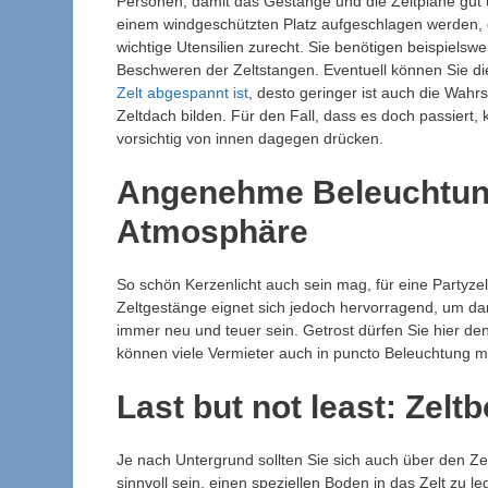
Personen, damit das Gestänge und die Zeltplane gut 
einem windgeschützten Platz aufgeschlagen werden, 
wichtige Utensilien zurecht. Sie benötigen beispie
Beschweren der Zeltstangen. Eventuell können Sie di
Zelt abgespannt ist
, desto geringer ist auch die Wah
Zeltdach bilden. Für den Fall, dass es doch passiert,
vorsichtig von innen dagegen drücken.
Angenehme Beleuchtung 
Atmosphäre
So schön Kerzenlicht auch sein mag, für eine Partyzeltb
Zeltgestänge eignet sich jedoch hervorragend, um d
immer neu und teuer sein. Getrost dürfen Sie hier de
können viele Vermieter auch in puncto Beleuchtung m
Last but not least: Zel
Je nach Untergrund sollten Sie sich auch über den Z
sinnvoll sein, einen speziellen Boden in das Zelt zu