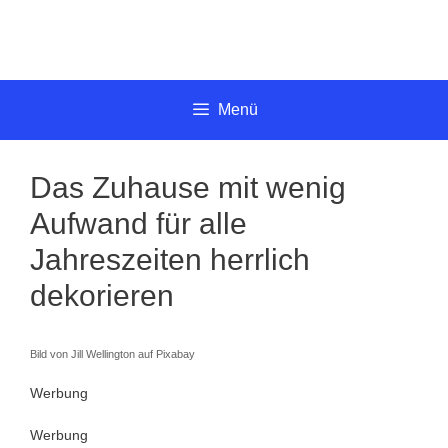
Springe
zum
Inhalt
Menü
Das Zuhause mit wenig
Aufwand für alle
Jahreszeiten herrlich
dekorieren
Bild von Jill Wellington auf Pixabay
Werbung
Werbung