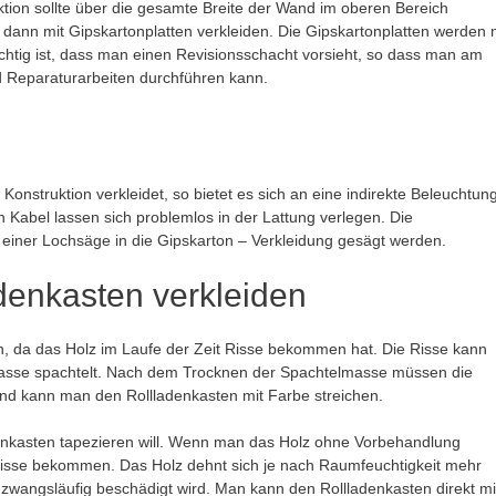
ktion sollte über die gesamte Breite der Wand im oberen Bereich
dann mit Gipskartonplatten verkleiden. Die Gipskartonplatten werden 
chtig ist, dass man einen Revisionsschacht vorsieht, so dass man am
d Reparaturarbeiten durchführen kann.
onstruktion verkleidet, so bietet es sich an eine indirekte Beleuchtung
en Kabel lassen sich problemlos in der Lattung verlegen. Die
einer Lochsäge in die Gipskarton – Verkleidung gesägt werden.
adenkasten verkleiden
ch, da das Holz im Laufe der Zeit Risse bekommen hat. Die Risse kann
masse spachtelt. Nach dem Trocknen der Spachtelmasse müssen die
end kann man den Rollladenkasten mit Farbe streichen.
denkasten tapezieren will. Wenn man das Holz ohne Vorbehandlung
t Risse bekommen. Das Holz dehnt sich je nach Raumfeuchtigkeit mehr
zwangsläufig beschädigt wird. Man kann den Rollladenkasten direkt mi