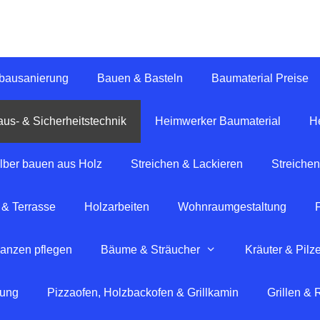
tbausanierung
Bauen & Basteln
Baumaterial Preise
us- & Sicherheitstechnik
Heimwerker Baumaterial
H
lber bauen aus Holz
Streichen & Lackieren
Streichen
 & Terrasse
Holzarbeiten
Wohnraumgestaltung
lanzen pflegen
Bäume & Sträucher
Kräuter & Pilz
tung
Pizzaofen, Holzbackofen & Grillkamin
Grillen &