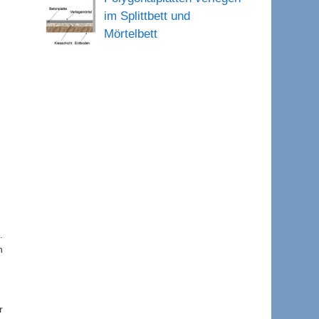
im Splittbett und
Mörtelbett
.
n
r