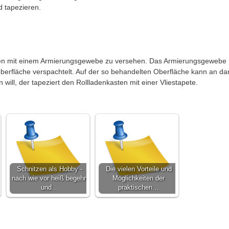
d tapezieren.
asten mit einem Armierungsgewebe zu versehen. Das Armierungsgewebe
oberfläche verspachtelt. Auf der so behandelten Oberfläche kann an da
ill, der tapeziert den Rollladenkasten mit einer Vliestapete.
Schnitzen als Hobby -
Die vielen Vorteile und
nach wie vor heiß begehrt
Möglichkeiten der
und…
praktischen…