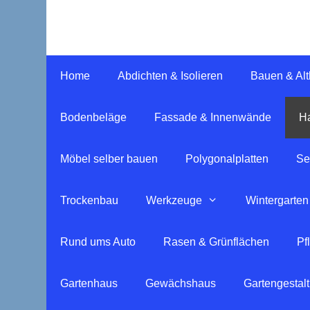
Springe
zum
Inhalt
Home
Abdichten & Isolieren
Bauen & Al
Bodenbeläge
Fassade & Innenwände
Ha
Möbel selber bauen
Polygonalplatten
Se
Trockenbau
Werkzeuge
Wintergarten
Rund ums Auto
Rasen & Grünflächen
Pf
Gartenhaus
Gewächshaus
Gartengestal