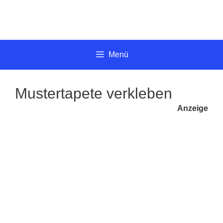
Springe
zum
Inhalt
Menü
Mustertapete verkleben