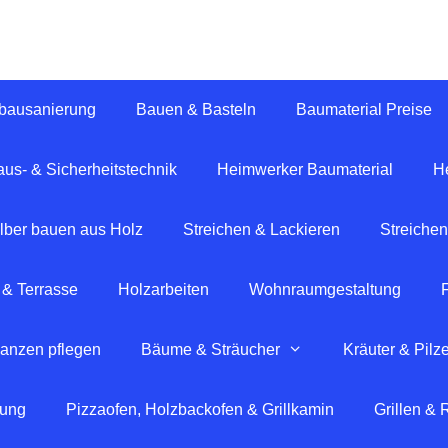
tbausanierung
Bauen & Basteln
Baumaterial Preise
us- & Sicherheitstechnik
Heimwerker Baumaterial
H
lber bauen aus Holz
Streichen & Lackieren
Streichen
 & Terrasse
Holzarbeiten
Wohnraumgestaltung
lanzen pflegen
Bäume & Sträucher
Kräuter & Pilz
tung
Pizzaofen, Holzbackofen & Grillkamin
Grillen &