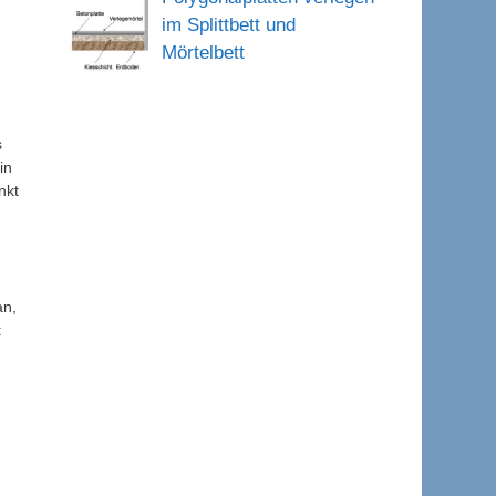
im Splittbett und
Mörtelbett
s
in
nkt
an,
t