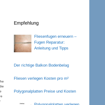
Empfehlung
Fliesenfugen erneuern –
Fugen Reparatur:
Anleitung und Tipps
Der richtige Balkon Bodenbelag
Fliesen verlegen Kosten pro m²
che
die
Polygonalplatten Preise und Kosten
e
re
r
Polygonalplatten verlegen