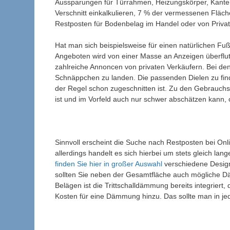
Aussparungen für Türrahmen, Heizungskörper, Kanten
Verschnitt einkalkulieren, 7 % der vermessenen Fläche
Restposten für Bodenbelag im Handel oder von Priva
Hat man sich beispielsweise für einen natürlichen F
Angeboten wird von einer Masse an Anzeigen überflu
zahlreiche Annoncen von privaten Verkäufern. Bei den 
Schnäppchen zu landen. Die passenden Dielen zu finde
der Regel schon zugeschnitten ist. Zu den Gebrauch
ist und im Vorfeld auch nur schwer abschätzen kann, 
Sinnvoll erscheint die Suche nach Restposten bei On
allerdings handelt es sich hierbei um stets gleich l
finden Sie hier in großer Auswahl
verschiedene Desig
sollten Sie neben der Gesamtfläche auch mögliche D
Belägen ist die Trittschalldämmung bereits integrie
Kosten für eine Dämmung hinzu. Das sollte man in jed