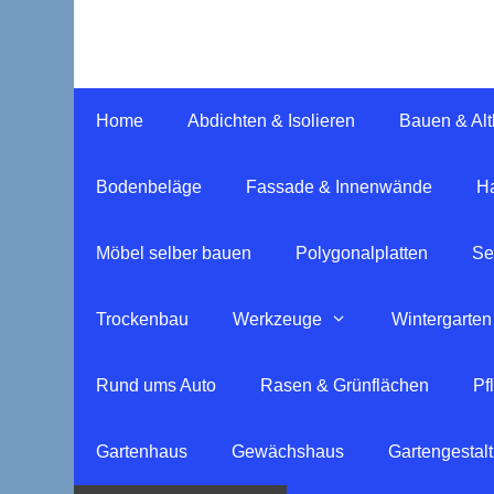
Springe
zum
Inhalt
Home
Abdichten & Isolieren
Bauen & Al
Bodenbeläge
Fassade & Innenwände
Ha
Möbel selber bauen
Polygonalplatten
Se
Trockenbau
Werkzeuge
Wintergarten
Rund ums Auto
Rasen & Grünflächen
Pf
Gartenhaus
Gewächshaus
Gartengestal