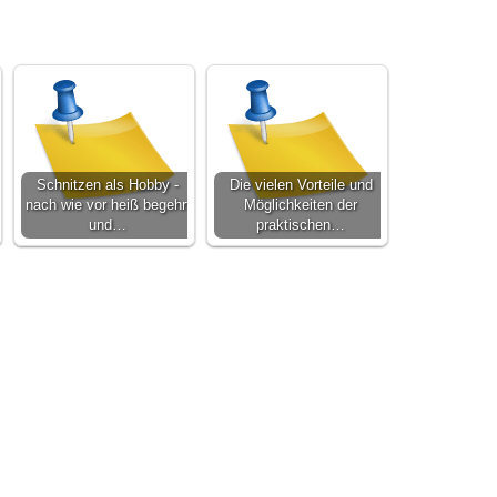
Schnitzen als Hobby -
Die vielen Vorteile und
nach wie vor heiß begehrt
Möglichkeiten der
und…
praktischen…