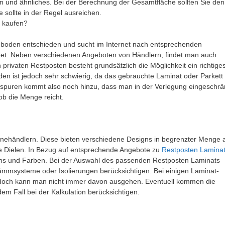
 und ähnliches. Bei der Berechnung der Gesamtfläche sollten Sie den
 sollte in der Regel ausreichen.
t kaufen?
ußboden entschieden und sucht im Internet nach entsprechenden
tet. Neben verschiedenen Angeboten von Händlern, findet man auch
privaten Restposten besteht grundsätzlich die Möglichkeit ein richtige
n ist jedoch sehr schwierig, da das gebrauchte Laminat oder Parkett 
sspuren kommt also noch hinzu, dass man in der Verlegung eingeschrä
ob die Menge reicht.
linehändlern. Diese bieten verschiedene Designs in begrenzter Menge 
ange Dielen. In Bezug auf entsprechende Angebote zu
Restposten Lamina
ns und Farben. Bei der Auswahl des passenden Restposten Laminats
ämmsysteme oder Isolierungen berücksichtigen. Bei einigen Laminat-
rt, doch kann man nicht immer davon ausgehen. Eventuell kommen die
em Fall bei der Kalkulation berücksichtigen.