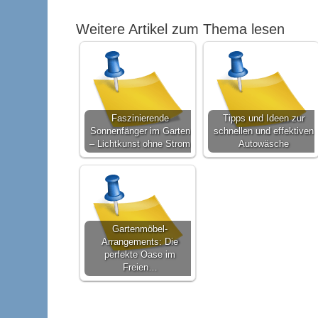
Weitere Artikel zum Thema lesen
Faszinierende
Tipps und Ideen zur
Sonnenfänger im Garten
schnellen und effektiven
– Lichtkunst ohne Strom
Autowäsche
Gartenmöbel-
Arrangements: Die
perfekte Oase im
Freien…