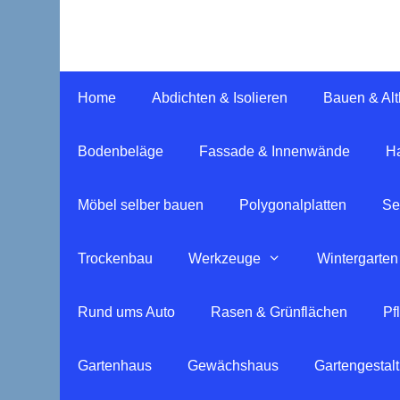
Springe
zum
Inhalt
Home
Abdichten & Isolieren
Bauen & Al
Bodenbeläge
Fassade & Innenwände
Ha
Möbel selber bauen
Polygonalplatten
Se
Trockenbau
Werkzeuge
Wintergarten
Rund ums Auto
Rasen & Grünflächen
Pf
Gartenhaus
Gewächshaus
Gartengestal