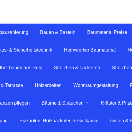
tbausanierung
Bauen & Basteln
Baumaterial Preise
us- & Sicherheitstechnik
Heimwerker Baumaterial
H
lber bauen aus Holz
Streichen & Lackieren
Streichen
 & Terrasse
Holzarbeiten
Wohnraumgestaltung
lanzen pflegen
Bäume & Sträucher
Kräuter & Pilz
tung
Pizzaofen, Holzbackofen & Grillkamin
Grillen &