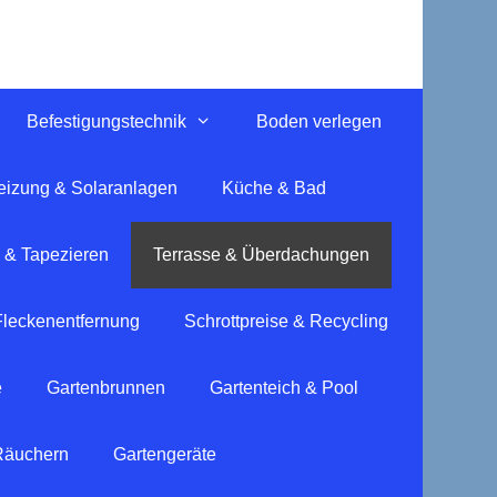
Befestigungstechnik
Boden verlegen
eizung & Solaranlagen
Küche & Bad
 & Tapezieren
Terrasse & Überdachungen
Fleckenentfernung
Schrottpreise & Recycling
e
Gartenbrunnen
Gartenteich & Pool
 Räuchern
Gartengeräte