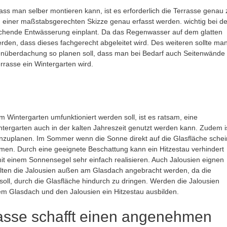
ass man selber montieren kann, ist es erforderlich die Terrasse genau 
einer maßstabsgerechten Skizze genau erfasst werden. wichtig bei de
ichende Entwässerung einplant. Da das Regenwasser auf dem glatten
rden, dass dieses fachgerecht abgeleitet wird. Des weiteren sollte ma
nüberdachung so planen soll, dass man bei Bedarf auch Seitenwände
rrasse ein Wintergarten wird.
 Wintergarten umfunktioniert werden soll, ist es ratsam, eine
ergarten auch in der kalten Jahreszeit genutzt werden kann. Zudem i
nzuplanen. Im Sommer wenn die Sonne direkt auf die Glasfläche schei
en. Durch eine geeignete Beschattung kann ein Hitzestau verhindert
t einem Sonnensegel sehr einfach realisieren. Auch Jalousien eignen
ollten die Jalousien außen am Glasdach angebracht werden, da die
ll, durch die Glasfläche hindurch zu dringen. Werden die Jalousien
m Glasdach und den Jalousien ein Hitzestau ausbilden.
rasse schafft einen angenehmen