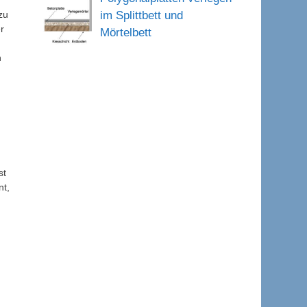
im Splittbett und
zu
r
Mörtelbett
n
st
nt,