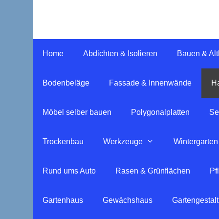
Springe
zum
Inhalt
Home
Abdichten & Isolieren
Bauen & Al
Bodenbeläge
Fassade & Innenwände
Ha
Möbel selber bauen
Polygonalplatten
Se
Trockenbau
Werkzeuge
Wintergarten
Rund ums Auto
Rasen & Grünflächen
Pf
Gartenhaus
Gewächshaus
Gartengestal