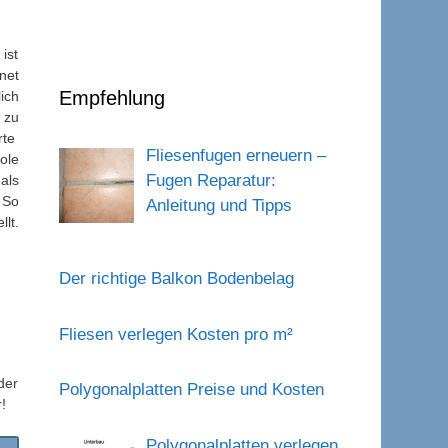
ist
net
Empfehlung
ich
 zu
rte
Fliesenfugen erneuern –
ole
Fugen Reparatur:
als
 So
Anleitung und Tipps
lt.
Der richtige Balkon Bodenbelag
Fliesen verlegen Kosten pro m²
der
Polygonalplatten Preise und Kosten
!
Polygonalplatten verlegen