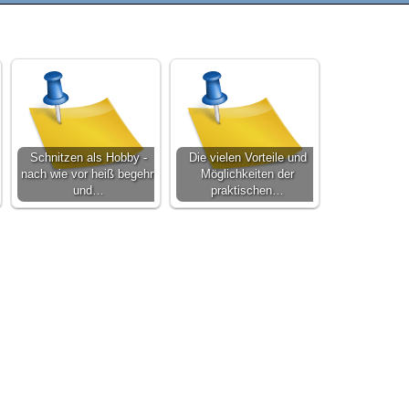
Schnitzen als Hobby -
Die vielen Vorteile und
nach wie vor heiß begehrt
Möglichkeiten der
und…
praktischen…