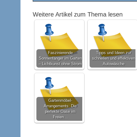
Weitere Artikel zum Thema lesen
Faszinierende
Tipps und Ideen zur
Sonnenfänger im Garten
schnellen und effektiven
– Lichtkunst ohne Strom
Autowäsche
Gartenmöbel-
Arrangements: Die
perfekte Oase im
Freien…