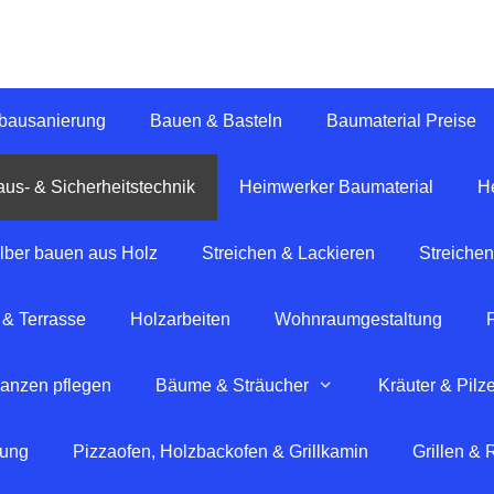
tbausanierung
Bauen & Basteln
Baumaterial Preise
us- & Sicherheitstechnik
Heimwerker Baumaterial
H
lber bauen aus Holz
Streichen & Lackieren
Streichen
 & Terrasse
Holzarbeiten
Wohnraumgestaltung
lanzen pflegen
Bäume & Sträucher
Kräuter & Pilz
tung
Pizzaofen, Holzbackofen & Grillkamin
Grillen &