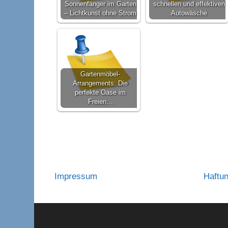
Sonnenfänger im Garten
schnellen und effektiven
– Lichtkunst ohne Strom
Autowäsche
Gartenmöbel-
Arrangements: Die
perfekte Oase im
Freien…
Impressum
Haftu