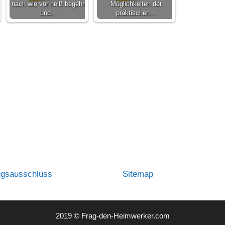
nach wie vor heiß begehrt
Möglichkeiten der
und…
praktischen…
ngsausschluss
Sitemap
2019 © Frag-den-Heimwerker.com