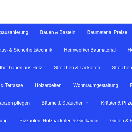
tbausanierung
Bauen & Basteln
Baumaterial Preise
us- & Sicherheitstechnik
Heimwerker Baumaterial
H
lber bauen aus Holz
Streichen & Lackieren
Streichen
 & Terrasse
Holzarbeiten
Wohnraumgestaltung
lanzen pflegen
Bäume & Sträucher
Kräuter & Pilz
tung
Pizzaofen, Holzbackofen & Grillkamin
Grillen &