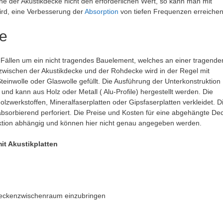
 der Akustikdecke nicht den erforderlichen Wert, so kann man mit
ird, eine Verbesserung der
Absorption
von tiefen Frequenzen erreichen
ke
n Fällen um ein nicht tragendes Bauelement, welches an einer tragende
wischen der Akustikdecke und der Rohdecke wird in der Regel mit
einwolle oder Glaswolle gefüllt. Die Ausführung der Unterkonstruktion
d kann aus Holz oder Metall ( Alu-Profile) hergestellt werden. Die
olzwerkstoffen, Mineralfaserplatten oder Gipsfaserplatten verkleidet. D
labsorbierend perforiert. Die Preise und Kosten für eine abgehängte De
ktion abhängig und können hier nicht genau angegeben werden.
it Akustikplatten
eckenzwischenraum einzubringen