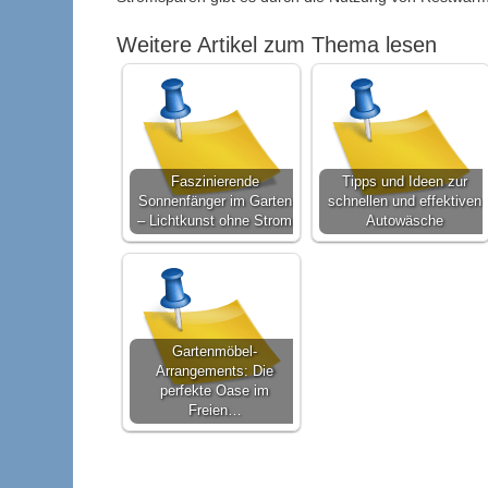
Weitere Artikel zum Thema lesen
Faszinierende
Tipps und Ideen zur
Sonnenfänger im Garten
schnellen und effektiven
– Lichtkunst ohne Strom
Autowäsche
Gartenmöbel-
Arrangements: Die
perfekte Oase im
Freien…