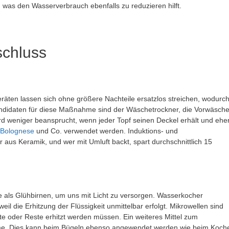
as den Wasserverbrauch ebenfalls zu reduzieren hilft.
schluss
räten lassen sich ohne größere Nachteile ersatzlos streichen, wodurc
didaten für diese Maßnahme sind der Wäschetrockner, die Vorwäsch
d weniger beansprucht, wenn jeder Topf seinen Deckel erhält und ehe
Bolognese
und Co. verwendet werden. Induktions- und
 aus Keramik, und wer mit Umluft backt, spart durchschnittlich 15
als Glühbirnen, um uns mit Licht zu versorgen. Wasserkocher
eil die Erhitzung der Flüssigkeit unmittelbar erfolgt. Mikrowellen sind
 oder Reste erhitzt werden müssen. Ein weiteres Mittel zum
me. Dies kann beim Bügeln ebenso angewendet werden wie beim Koch