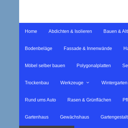
Springe
zum
Inhalt
Home
Abdichten & Isolieren
Bauen & Al
Bodenbeläge
Fassade & Innenwände
Ha
Möbel selber bauen
Polygonalplatten
Se
Trockenbau
Werkzeuge
Wintergarten
Rund ums Auto
Rasen & Grünflächen
Pf
Gartenhaus
Gewächshaus
Gartengestal