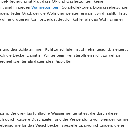
r Ampel-Regierung ist klar, dass Öl- und Gasheizungen keine
ent sind hingegen
Wärmepumpen
, Solarkollektoren, Biomasseheizunge
ngen. Jeder Grad, der die Wohnung weniger erwärmt wird, zählt. Hinzu
e ohne größeren Komfortverlust deutlich kühler als das Wohnzimmer
nd das Schlafzimmer. Kühl zu schlafen ist ohnehin gesund, steigert 
noch die Decke. Damit im Winter beim Fensteröffnen nicht zu viel an
rgieeffizienter als dauerndes Kipplüften.
norm. Die drei- bis fünffache Wassermenge ist es, die durch diese
sich durch kürzere Duschzeiten und die Verwendung von weniger war
e ebenso wie für das Waschbecken spezielle Sparvorrichtungen, die an