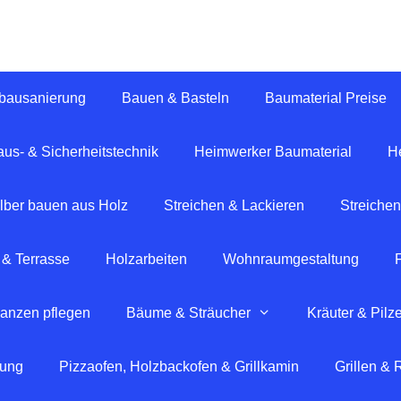
tbausanierung
Bauen & Basteln
Baumaterial Preise
us- & Sicherheitstechnik
Heimwerker Baumaterial
H
lber bauen aus Holz
Streichen & Lackieren
Streichen
 & Terrasse
Holzarbeiten
Wohnraumgestaltung
lanzen pflegen
Bäume & Sträucher
Kräuter & Pilz
tung
Pizzaofen, Holzbackofen & Grillkamin
Grillen &