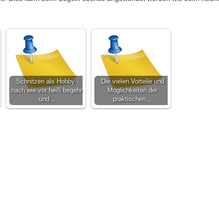
Schnitzen als Hobby -
Die vielen Vorteile und
nach wie vor heiß begehrt
Möglichkeiten der
und…
praktischen…