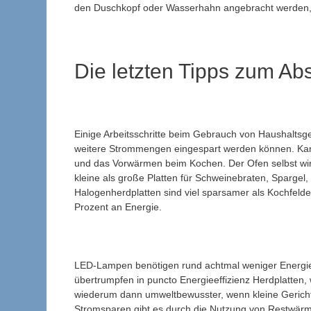
den Duschkopf oder Wasserhahn angebracht werden, w
Die letzten Tipps zum Ab
Einige Arbeitsschritte beim Gebrauch von Haushaltsge
weitere Strommengen eingespart werden können. Kan
und das Vorwärmen beim Kochen. Der Ofen selbst wir
kleine als große Platten für Schweinebraten, Spargel,
Halogenherdplatten sind viel sparsamer als Kochfelder
Prozent an Energie.
LED-Lampen benötigen rund achtmal weniger Energie 
übertrumpfen in puncto Energieeffizienz Herdplatten, w
wiederum dann umweltbewusster, wenn kleine Gerichte
Stromsparen gibt es durch die Nutzung von Restwär