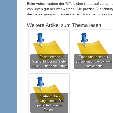
Beim Aufschrauben der Riffeldielen ist darauf zu ac
von unten gut belüftet werden. Die präzise Ausrichtun
der Befestigungsschrauben ist so zu wählen, dass sie 
Weitere Artikel zum Thema lesen
Faszinierende
Tipps und Ideen zur
Sonnenfänger im Garten
schnellen und effektiven
– Lichtkunst ohne Strom
Autowäsche
Gartenmöbel-
Arrangements: Die
perfekte Oase im
Freien…