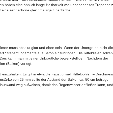
en haben eine ähnlich lange Haltbarkeit wie unbehandeltes Tropenholz
t eine sehr schöne gleichmäßige Oberfläche.
ieser muss absolut glatt und eben sein. Wenn der Untergrund nicht die
wert Streifenfundamente aus Beton einzubringen. Die Riffeldielen sollten
Dies kann man mit einer Unkrautfolie bewerkstelligen. Nachdem der
ion (Balken) verlegt.
d einzuhalten. Es gilt in etwa die Faustformel: Riffelbohlen – Durchmes
enstärke von 25 mm sollte der Abstand der Balken ca. 50 cm betragen.
er Hauswand weg aufweisen, damit das Regenwasser abfließen kann, un