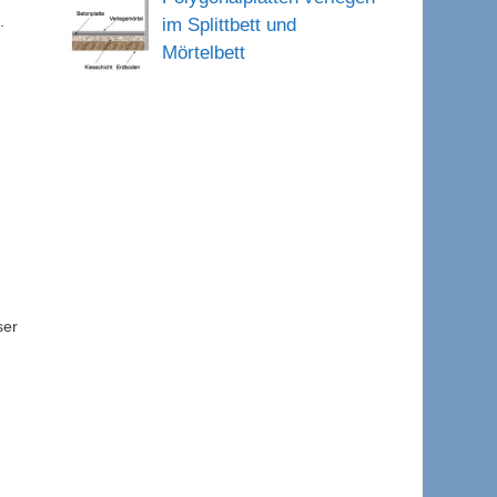
.
im Splittbett und
Mörtelbett
ser
d