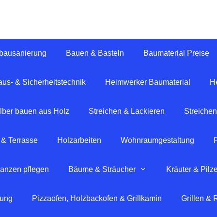
tbausanierung
Bauen & Basteln
Baumaterial Preise
us- & Sicherheitstechnik
Heimwerker Baumaterial
H
lber bauen aus Holz
Streichen & Lackieren
Streichen
 & Terrasse
Holzarbeiten
Wohnraumgestaltung
lanzen pflegen
Bäume & Sträucher
Kräuter & Pilz
tung
Pizzaofen, Holzbackofen & Grillkamin
Grillen &