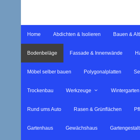
Springe
zum
Inhalt
Home
Abdichten & Isolieren
Bauen & Al
Bodenbeläge
Fassade & Innenwände
Ha
Möbel selber bauen
Polygonalplatten
Se
Trockenbau
Werkzeuge
Wintergarten
Rund ums Auto
Rasen & Grünflächen
Pf
Gartenhaus
Gewächshaus
Gartengestal