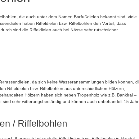
ffelbohlen, die auch unter dem Namen Barfußdielen bekannt sind, viele
endielen haben Riffeldielen bzw. Riffelbohlen den Vorteil, dass
urch sind die Riffeldielen auch bei Nässe sehr rutschsicher.
te Terrassendielen, da sich keine Wasseransammlungen bilden können, d
 Riffeldielen bzw. Riffelbohlen aus unterschiedlichen Hölzern,
ehandelten Hölzern haben sich neben Tropenholz wie z.B. Bankirai –
ese sind sehr witterungsbeständig und können auch unbehandelt 15 Jah
en / Riffelbohlen
uch thermisch behandelte Riffeldielen bzw. Riffelbohlen in Handel