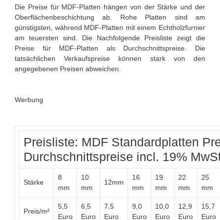
Die Preise für MDF-Platten hängen von der Stärke und der
Oberflächenbeschichtung ab. Rohe Platten sind am
günstigsten, während MDF-Platten mit einem Echtholzfurnier
am teuersten sind. Die Nachfolgende Preisliste zeigt die
Preise für MDF-Platten als Durchschnittspreise. Die
tatsächlichen Verkaufspreise können stark von den
angegebenen Preisen abweichen.
Werbung
Preisliste: MDF Standardplatten Pre
Durchschnittspreise incl. 19% MwSt
8
10
16
19
22
25
Stärke
12mm
mm
mm
mm
mm
mm
mm
5,5
6,5
7,5
9,0
10,0
12,9
15,7
Preis/m²
Euro
Euro
Euro
Euro
Euro
Euro
Euro