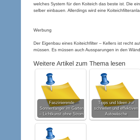
welches System für den Koiteich das beste ist. Die ei
selber einbauen. Allerdings wird eine Koiteichfilteranl
Werbung
Der Eigenbau eines Koiteichfilter – Kellers ist rech
müssen. Es müssen auch Aussparungen in den Wände
Weitere Artikel zum Thema lesen
Faszinierende
Tipps und Ideen zur
Sonnenfänger im Garten
schnellen und effektiven
– Lichtkunst ohne Strom
Autowäsche