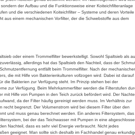
 sondern der Aufbau und die Funktionsweise einer Koiteichfilteranlage
ufen und die verschiedenen Koiteichfilter – Systeme und deren Vorteile
teht aus einem mechanischen Vorfilter, der die Schwebstoffe aus dem
ltsieb oder einem Trommelfilter bewerkstelligt. Sowohl Spaltsieb als a
zuverlässig, allerdings hat das Spaltsieb den Nachteil, dass der Schmu
chmutzentfernung entfällt beim Trommelfilter. Nach der mechanische
s, die mit Hilfe von Bakterienkulturen vollzogen wird. Dabei ist darauf
r die Bakterien zur Verfügung steht. Im Prinzip stehen bei der
teme zur Verfügung. Beim Mehrkammerfilter werden die Filterstufen dur
r mit Hilfe von Pumpen in den Teich zurück befördert wird. Der Nachtei
aufwand, da der Filter häufig gereinigt werden muss. Im Verhältnis zur
om recht begrenzt. Der Volumenstrom wird bei diesem Filter über den
immt und muss genau berechnet werden. Ein anderes Filtersystem, das
kfiltersystem, bei der das Teichwasser mit Pumpen in eine abgeschloss
n Nachteil, dass es sehr viel Energie verbraucht. Nicht jedes
ermaßen geeignet. Man sollte sich deshalb im Fachhandel genau erkundig