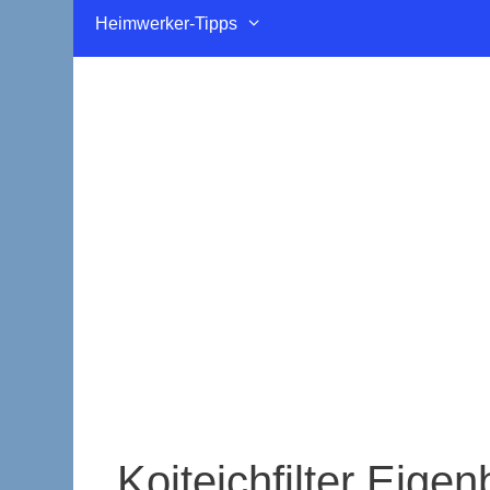
Heimwerker-Tipps
Koiteichfilter Eige