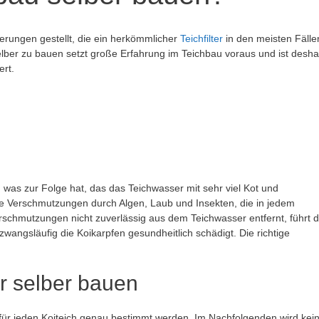
erungen gestellt, die ein herkömmlicher
Teichfilter
in den meisten Fälle
 selber zu bauen setzt große Erfahrung im Teichbau voraus und ist desha
rt.
, was zur Folge hat, das das Teichwasser mit sehr viel Kot und
e Verschmutzungen durch Algen, Laub und Insekten, die in jedem
schmutzungen nicht zuverlässig aus dem Teichwasser entfernt, führt d
angsläufig die Koikarpfen gesundheitlich schädigt. Die richtige
er selber bauen
ür jeden Koiteich genau bestimmt werden. Im Nachfolgenden wird kei