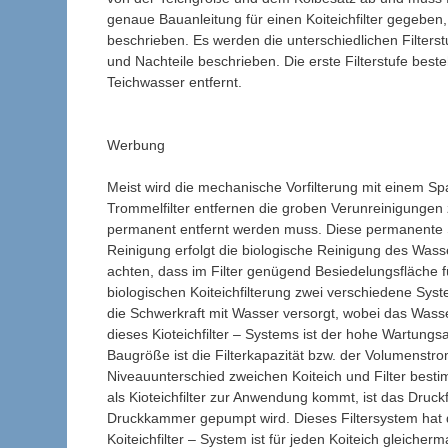
genaue Bauanleitung für einen Koiteichfilter gegeben,
beschrieben. Es werden die unterschiedlichen Filterst
und Nachteile beschrieben. Die erste Filterstufe bes
Teichwasser entfernt.
Werbung
Meist wird die mechanische Vorfilterung mit einem Spa
Trommelfilter entfernen die groben Verunreinigungen 
permanent entfernt werden muss. Diese permanente S
Reinigung erfolgt die biologische Reinigung des Wasser
achten, dass im Filter genügend Besiedelungsfläche fü
biologischen Koiteichfilterung zwei verschiedene Sys
die Schwerkraft mit Wasser versorgt, wobei das Wasse
dieses Kioteichfilter – Systems ist der hohe Wartungs
Baugröße ist die Filterkapazität bzw. der Volumenstr
Niveauunterschied zweichen Koiteich und Filter best
als Kioteichfilter zur Anwendung kommt, ist das Druc
Druckkammer gepumpt wird. Dieses Filtersystem hat de
Koiteichfilter – System ist für jeden Koiteich gleich