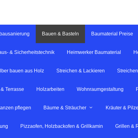
tbausanierung
Bauen & Basteln
Baumaterial Preise
us- & Sicherheitstechnik
Heimwerker Baumaterial
H
lber bauen aus Holz
Streichen & Lackieren
Streichen
 & Terrasse
Holzarbeiten
Wohnraumgestaltung
lanzen pflegen
Bäume & Sträucher
Kräuter & Pilz
tung
Pizzaofen, Holzbackofen & Grillkamin
Grillen &