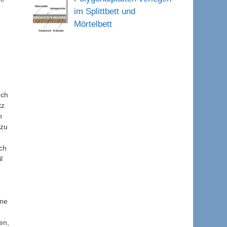
im Splittbett und
Mörtelbett
uch
tz
n
 zu
ch
l
ene
en,