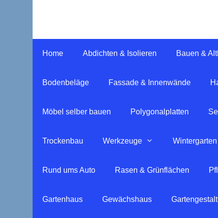
Springe
zum
Inhalt
Home
Abdichten & Isolieren
Bauen & Al
Bodenbeläge
Fassade & Innenwände
Ha
Möbel selber bauen
Polygonalplatten
Se
Trockenbau
Werkzeuge
Wintergarten
Rund ums Auto
Rasen & Grünflächen
Pf
Gartenhaus
Gewächshaus
Gartengestal