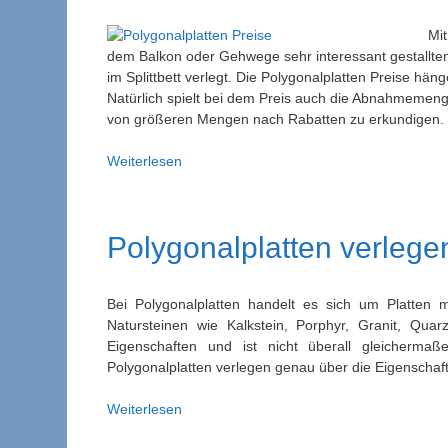
Mit
dem Balkon oder Gehwege sehr interessant gestallten
im Splittbett verlegt. Die Polygonalplatten Preise hä
Natürlich spielt bei dem Preis auch die Abnahmemeng
von größeren Mengen nach Rabatten zu erkundigen.
Polygonalplatten
Weiterlesen
Preise
und
Kosten
Polygonalplatten verlegen
Bei Polygonalplatten handelt es sich um Platten
Natursteinen wie Kalkstein, Porphyr, Granit, Quar
Eigenschaften und ist nicht überall gleicherma
Polygonalplatten verlegen genau über die Eigenschaf
Polygonalplatten
Weiterlesen
verlegen