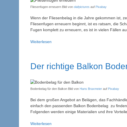
Fliesenfugen erneuern Bild von
olafpictures
auf
Pixabay
Wenn der Fliesenbelag in die Jahre gekommen ist, ze
Fliesenfugen erneuern beginnt, ist es ratsam, die Sch
Fugen komplett zu erneuern, es ist in vielen Fällen 
Fliesenfugen
Weiterlesen
erneuern
–
Fugen
Der richtige Balkon Bod
Reparatur:
Anleitung
und
Tipps
Bodenbelag für den Balkon Bild von
Hans Braxmeier
auf
Pixabay
Bei dem großen Angebot an Belägen, das Fachhändler i
einfach den passenden Balkon Bodenbelag zu finden.
Folgenden werden einige Materialien und ihre Vorteile
Der
Weiterlesen