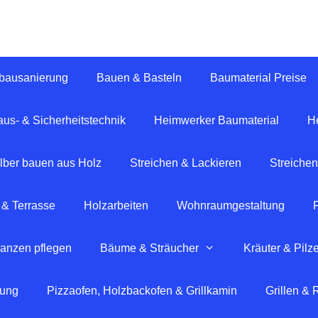
tbausanierung
Bauen & Basteln
Baumaterial Preise
us- & Sicherheitstechnik
Heimwerker Baumaterial
H
lber bauen aus Holz
Streichen & Lackieren
Streichen
 & Terrasse
Holzarbeiten
Wohnraumgestaltung
lanzen pflegen
Bäume & Sträucher
Kräuter & Pilz
tung
Pizzaofen, Holzbackofen & Grillkamin
Grillen &