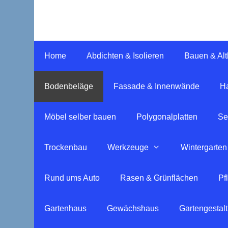
Springe
zum
Inhalt
Home
Abdichten & Isolieren
Bauen & Al
Bodenbeläge
Fassade & Innenwände
Ha
Möbel selber bauen
Polygonalplatten
Se
Trockenbau
Werkzeuge
Wintergarten
Rund ums Auto
Rasen & Grünflächen
Pf
Gartenhaus
Gewächshaus
Gartengestal