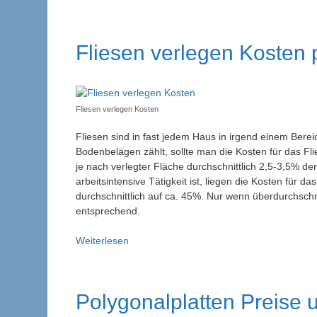
richtige
Balkon
Bodenbelag
Fliesen verlegen Kosten 
Fliesen verlegen Kosten
Fliesen sind in fast jedem Haus in irgend einem Berei
Bodenbelägen zählt, sollte man die Kosten für das Fl
je nach verlegter Fläche durchschnittlich 2,5-3,5% d
arbeitsintensive Tätigkeit ist, liegen die Kosten für 
durchschnittlich auf ca. 45%. Nur wenn überdurchschni
entsprechend.
Fliesen
Weiterlesen
verlegen
Kosten
pro
Polygonalplatten Preise 
m²