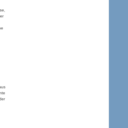
se,
er
me
aus
mte
der