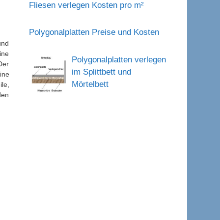
Fliesen verlegen Kosten pro m²
Polygonalplatten Preise und Kosten
und
ine
Polygonalplatten verlegen
Der
im Splittbett und
ine
Mörtelbett
le,
den