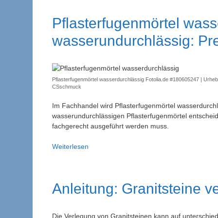
im
Splittbett
Pflasterfugenmörtel wass
und
Mörtelbett
wasserundurchlässig: Prei
Pflasterfugenmörtel wasserdurchlässig Fotolia.de #180605247 | Urheb
CSschmuck
Im Fachhandel wird Pflasterfugenmörtel wasserdurchl
wasserundurchlässigen Pflasterfugenmörtel entscheide
fachgerecht ausgeführt werden muss.
Pflasterfugenmörtel
Weiterlesen
wasserdurchlässig
und
wasserundurchlässig:
Anleitung: Granitsteine v
Preis
Vorteile
Nachteile
Die Verlegung von Granitsteinen kann auf unterschied